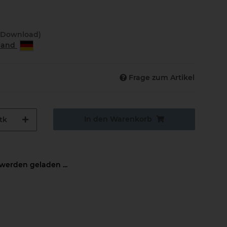
(Download)
rland
Frage zum Artikel
In den Warenkorb
tk
erden geladen ...