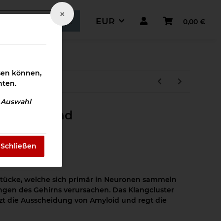
×
EUR
0,00 €
ismaterial
ssen können,
hten.
e Auswahl
en Download
Schließen
tücke, welche sich primär in Neuronen sammeln
gen des Gehirns verursachen. Das Klangcluster
zt die Ausscheidung von Amyloid und regt die