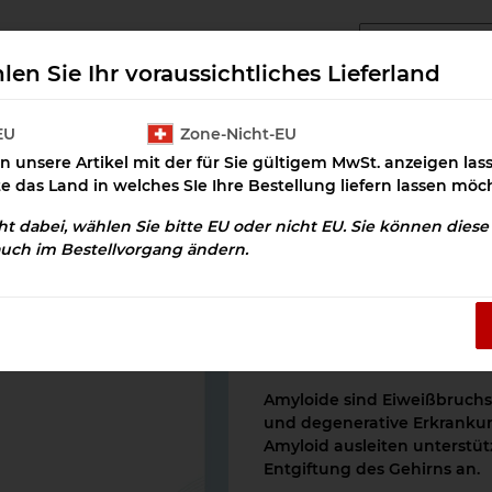
angcluster Downloads
Cluster Salz
Prax
len Sie Ihr voraussichtliches Lieferland
EU
Zone-Nicht-EU
n unsere Artikel mit der für Sie gültigem MwSt. anzeigen la
d ausleiten Download
te das Land in welches SIe Ihre Bestellung liefern lassen möc
cht dabei, wählen Sie bitte EU oder nicht EU. Sie können dies
auch im Bestellvorgang ändern.
Amyloid ausleit
Artikelnummer:
OSD-100204
Kategorie:
Detox
Amyloide sind Eiweißbruchs
und degenerative Erkrankun
Amyloid ausleiten unterstüt
Entgiftung des Gehirns an.