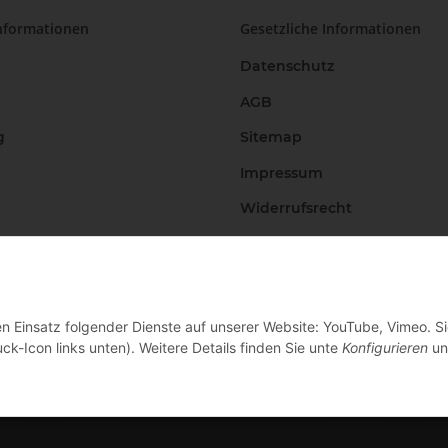
nformationen
Gesetzliche Informationen
Datenschutz
AGB
g
Sitemap
Impressum
Widerrufsrecht
Vertrag widerrufen
en Einsatz folgender Dienste auf unserer Website: YouTube, Vimeo. S
ck-Icon links unten). Weitere Details finden Sie unte
Konfigurieren
un