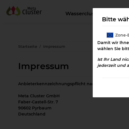
Wassercluster
Kl
Bitte wäh
Zone-
Damit wir Ihne
Startseite
Impressum
wählen Sie bit
Ist Ihr Land ni
Impressum
jederzeit und 
Anbieterkennzeichnungspflicht nach § 5 TMG
Meta Cluster GmbH
Faber-Castell-Str. 7
90602 Pyrbaum
Deutschland