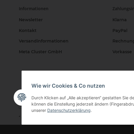
Informationen
Zahlungsi
Newsletter
Klarna
Kontakt
PayPal
Versandinformationen
Rechnun
Meta Cluster GmbH
Vorkasse
Wie wir Cookies & Co nutzen
Durch Klicken auf „Alle akzeptieren“ gestatten Sie d
können die Einstellung jederzeit ändern (Fingerabdru
unserer
Datenschutzerklärung
.
* Alle Preise inkl. gesetzlicher USt., zzgl.
Versand