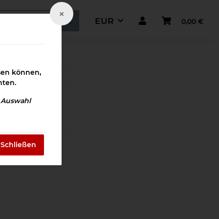
×
EUR
0,00 €
ismaterial
ssen können,
hten.
e Auswahl
Schließen