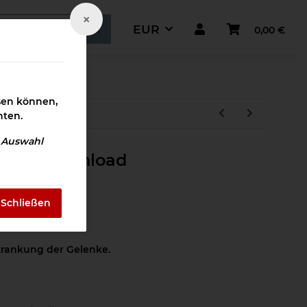
×
EUR
0,00 €
ismaterial
ssen können,
hten.
e Auswahl
enke Download
Schließen
ntzündungen
krankung der Gelenke.