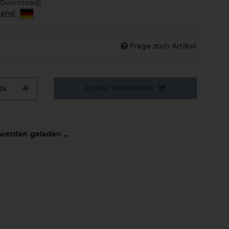
(Download)
rland
Frage zum Artikel
In den Warenkorb
tk
erden geladen ...