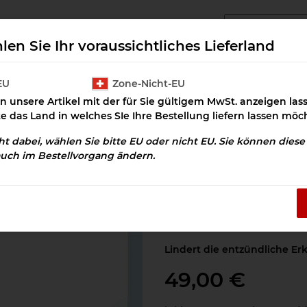
angcluster Downloads
Cluster Salz
Prax
len Sie Ihr voraussichtliches Lieferland
EU
Zone-Nicht-EU
n unsere Artikel mit der für Sie gültigem MwSt. anzeigen la
Entzündungen
Entzündung Gelenke Download
te das Land in welches SIe Ihre Bestellung liefern lassen möc
cht dabei, wählen Sie bitte EU oder nicht EU. Sie können dies
auch im Bestellvorgang ändern.
Entzündung Gel
Artikelnummer:
OSD-100263
Kategorie:
Allergien und E
Lindert die entzündliche Er
49,00 €