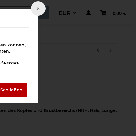
×
EUR
0,00 €
ismaterial
ssen können,
hten.
e Auswahl
 Download
Schließen
kten des Kopfes und Brustbereichs (NNH, Hals, Lunge,