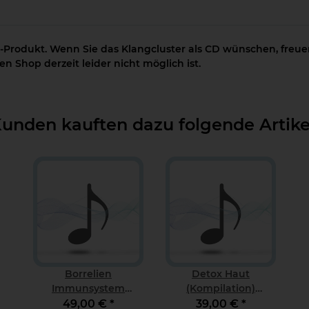
-Produkt. Wenn Sie das Klangcluster als CD wünschen, freuen
n Shop derzeit leider nicht möglich ist.
unden kauften dazu folgende Artike
Borrelien
Detox Haut
Immunsystem
(Kompilation)
Download
Download
49,00 €
*
39,00 €
*