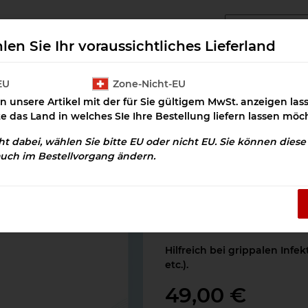
angcluster Downloads
Cluster Salz
Prax
len Sie Ihr voraussichtliches Lieferland
EU
Zone-Nicht-EU
n unsere Artikel mit der für Sie gültigem MwSt. anzeigen la
Feiung Grippe 1 Download
te das Land in welches SIe Ihre Bestellung liefern lassen möc
cht dabei, wählen Sie bitte EU oder nicht EU. Sie können dies
auch im Bestellvorgang ändern.
Feiung Grippe 1
Artikelnummer:
OSD-100294
Kategorie:
Immunsystem
Hilfreich bei grippalen Infe
etc.).
49,00 €