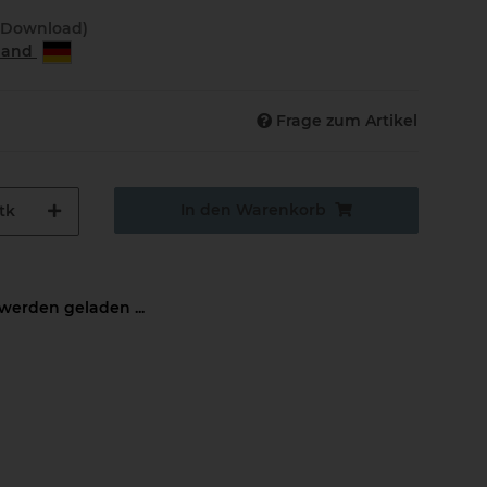
(Download)
rland
Frage zum Artikel
In den Warenkorb
tk
erden geladen ...