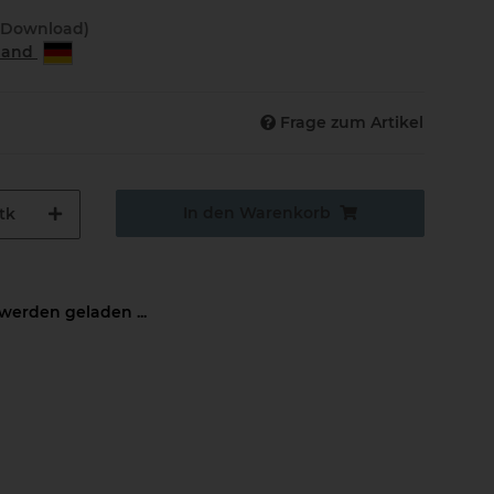
(Download)
rland
Frage zum Artikel
In den Warenkorb
tk
erden geladen ...