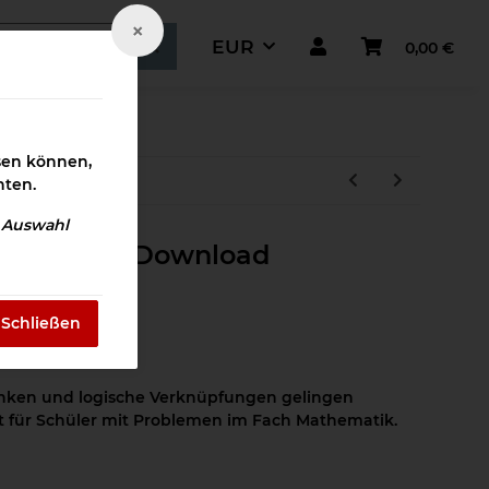
×
EUR
0,00 €
ismaterial
ssen können,
hten.
e Auswahl
nd Lernen Download
Schließen
enken und logische Verknüpfungen gelingen
et für Schüler mit Problemen im Fach Mathematik.