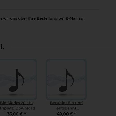
 wir uns über Ihre Bestellung per E-Mail an
l:
Bio-Sferics 20 kHz
Beruhigt Ein und
(Triplett) Download
entspannt
Durchschlafen
35,00 €
*
49,00 €
*