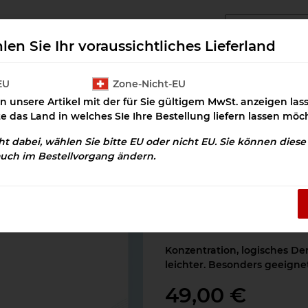
angcluster Downloads
Cluster Salz
Prax
len Sie Ihr voraussichtliches Lieferland
EU
Zone-Nicht-EU
n unsere Artikel mit der für Sie gültigem MwSt. anzeigen la
ntration und Lernen Download
te das Land in welches SIe Ihre Bestellung liefern lassen möc
cht dabei, wählen Sie bitte EU oder nicht EU. Sie können dies
auch im Bestellvorgang ändern.
Konzentration u
Artikelnummer:
OSD-100350
Kategorie:
Gehirn
Konzentration, logisches D
leichter. Besonders geeign
49,00 €