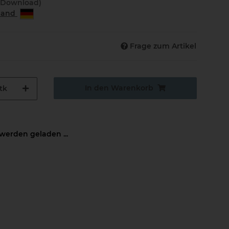
(Download)
rland
Frage zum Artikel
In den Warenkorb
tk
erden geladen ...