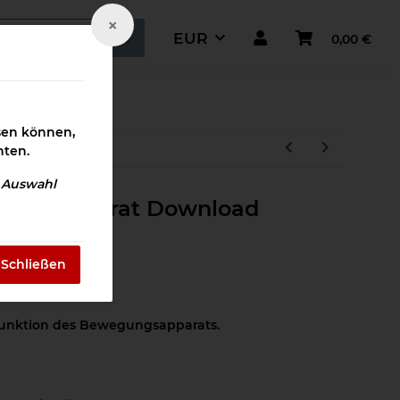
×
EUR
0,00 €
ismaterial
ssen können,
hten.
e Auswahl
ungsapparat Download
Schließen
at
 Funktion des Bewegungsapparats.