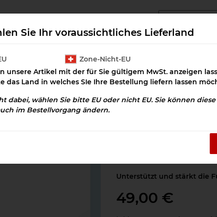
angcluster Downloads
Cluster Salz
Prax
len Sie Ihr voraussichtliches Lieferland
EU
Zone-Nicht-EU
n unsere Artikel mit der für Sie gültigem MwSt. anzeigen la
rat
Stärkung Bewegungsapparat Download
te das Land in welches SIe Ihre Bestellung liefern lassen möc
cht dabei, wählen Sie bitte EU oder nicht EU. Sie können dies
auch im Bestellvorgang ändern.
Stärkung Beweg
Artikelnummer:
OSD-100230
Kategorie:
Bewegungsappar
Unterstützt und stärkt die
49,00 €