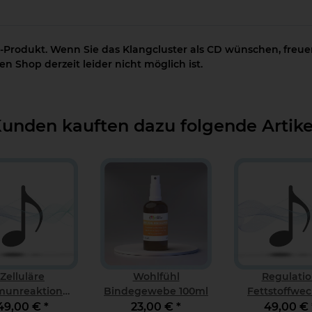
-Produkt. Wenn Sie das Klangcluster als CD wünschen, freuen
n Shop derzeit leider nicht möglich ist.
unden kauften dazu folgende Artike
Zelluläre
Wohlfühl
Regulati
munreaktion
Bindegewebe 100ml
Fettstoffwec
Download
Downloa
49,00 €
*
23,00 €
*
49,00 €