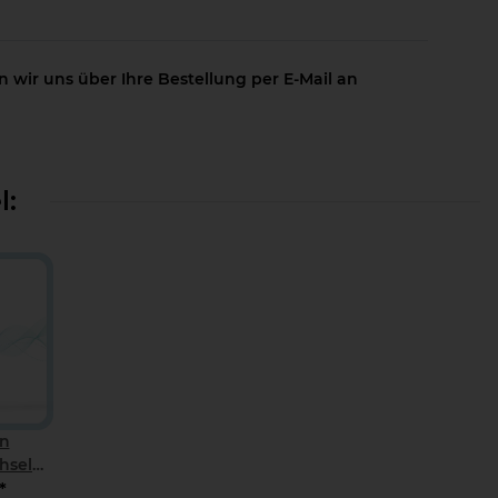
 wir uns über Ihre Bestellung per E-Mail an
l:
on
hsel
d
*