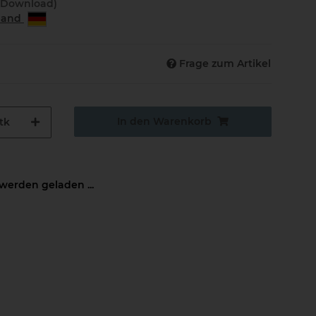
(Download)
rland
Frage zum Artikel
In den Warenkorb
tk
erden geladen ...