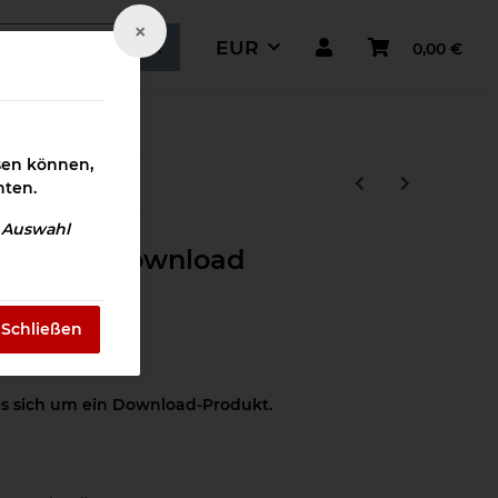
×
EUR
0,00 €
ismaterial
ssen können,
hten.
e Auswahl
egewebe Download
Schließen
es sich um ein Download-Produkt.