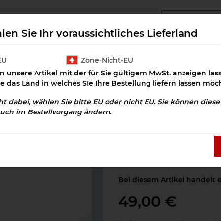
angcluster Downloads
Cluster Salz
Prax
len Sie Ihr voraussichtliches Lieferland
EU
Zone-Nicht-EU
n unsere Artikel mit der für Sie gültigem MwSt. anzeigen la
Straffung Bindegewebe Download
te das Land in welches SIe Ihre Bestellung liefern lassen möc
cht dabei, wählen Sie bitte EU oder nicht EU. Sie können dies
auch im Bestellvorgang ändern.
Straffung Bind
Artikelnummer:
OSD-100470
Kategorie:
Krankheitsbilder
Bei diesem Artikel handelt 
49,00 €