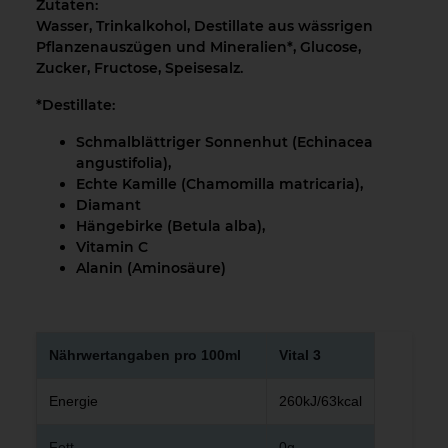
Zutaten:
Wasser, Trinkalkohol, Destillate aus wässrigen
Pflanzenauszügen und Mineralien*, Glucose,
Zucker, Fructose, Speisesalz.
*Destillate:
Schmalblättriger Sonnenhut (Echinacea
angustifolia),
Echte Kamille (Chamomilla matricaria),
Diamant
Hängebirke (Betula alba),
Vitamin C
Alanin (Aminosäure)
Nährwertangaben pro 100ml
Vital 3
Energie
260kJ/63kcal
Fett
0g