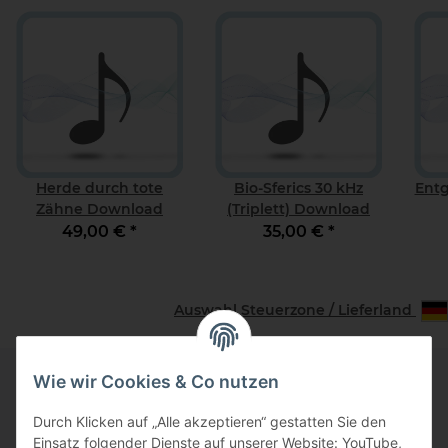
Herde durch tote
Bio-Sferics 30 kHz
Entg
Zähne Download
(Triplett) Download
49,00 €
*
35,00 €
*
Auswahl Steuerzone / Lieferland
Wie wir Cookies & Co nutzen
Informationen
Durch Klicken auf „Alle akzeptieren“ gestatten Sie den
Einsatz folgender Dienste auf unserer Website: YouTube,