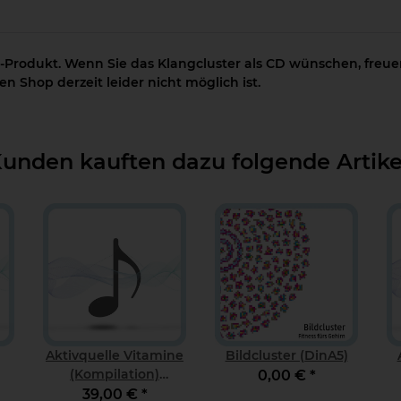
-Produkt. Wenn Sie das Klangcluster als CD wünschen, freuen
n Shop derzeit leider nicht möglich ist.
unden kauften dazu folgende Artike
Aktivquelle Vitamine
Bildcluster (DinA5)
(Kompilation)
0,00 €
*
Download
39,00 €
*