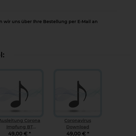
 wir uns über Ihre Bestellung per E-Mail an
l:
Ausleitung Corona
Coronavirus
Impfung BT
Download
Download
49,00 €
*
49,00 €
*