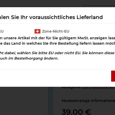
angcluster Downloads
Cluster Salz
Prax
len Sie Ihr voraussichtliches Lieferland
EU
Zone-Nicht-EU
n unsere Artikel mit der für Sie gültigem MwSt. anzeigen la
t
Aktivquelle Mineralstoffe (Kompilation) Download
te das Land in welches SIe Ihre Bestellung liefern lassen möc
cht dabei, wählen Sie bitte EU oder nicht EU. Sie können dies
auch im Bestellvorgang ändern.
Aktivquelle Mine
Download
Artikelnummer:
OSD-100192
Kategorie:
Darmgesundheit
Musteranaloge Informationen
39,00 €