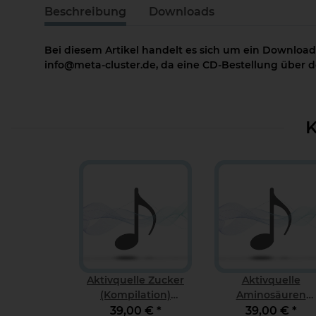
Beschreibung
Downloads
Bei diesem Artikel handelt es sich um ein Download
info@meta-cluster.de, da eine CD-Bestellung über de
K
Aktivquelle Zucker
Aktivquelle
(Kompilation)
Aminosäuren
Download
(Kompilation)
39,00 €
*
39,00 €
*