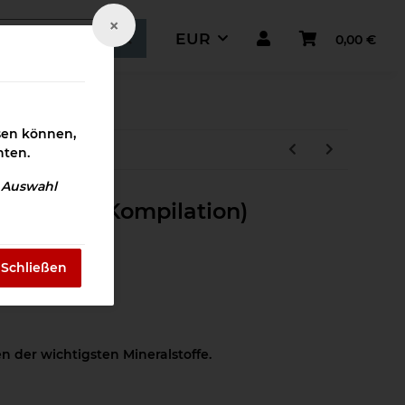
×
EUR
0,00 €
ismaterial
ssen können,
hten.
e Auswahl
ralstoffe (Kompilation)
Schließen
 der wichtigsten Mineralstoffe.