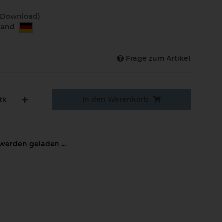
(Download)
rland
Frage zum Artikel
In den Warenkorb
tk
erden geladen ...