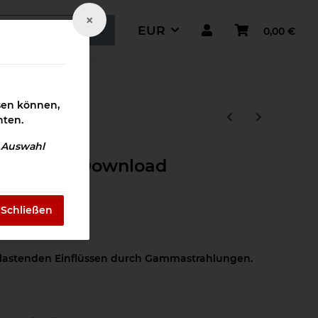
×
EUR
0,00 €
ismaterial
ssen können,
hten.
e Auswahl
rahlung Download
Schließen
neutralisieren
elastenden Einflüssen durch Gammastrahlungen.