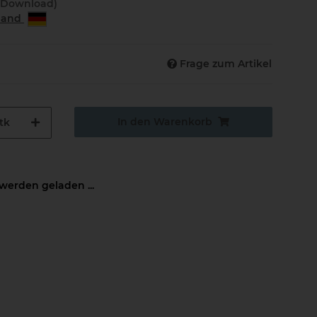
(Download)
rland
Frage zum Artikel
In den Warenkorb
tk
erden geladen ...