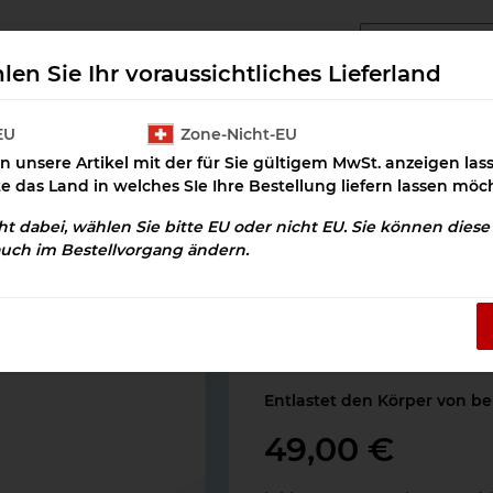
angcluster Downloads
Cluster Salz
Prax
len Sie Ihr voraussichtliches Lieferland
EU
Zone-Nicht-EU
n unsere Artikel mit der für Sie gültigem MwSt. anzeigen la
 neutralisieren
Feiung Gammastrahlung Download
te das Land in welches SIe Ihre Bestellung liefern lassen möc
cht dabei, wählen Sie bitte EU oder nicht EU. Sie können dies
auch im Bestellvorgang ändern.
Feiung Gammast
Artikelnummer:
OSD-100293
Kategorie:
Äußere Einflüsse 
Entlastet den Körper von b
49,00 €