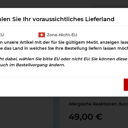
angcluster Downloads
Cluster Salz
Prax
len Sie Ihr voraussichtliches Lieferland
EU
Zone-Nicht-EU
n unsere Artikel mit der für Sie gültigem MwSt. anzeigen la
Heuschnupfen Download
te das Land in welches SIe Ihre Bestellung liefern lassen möc
cht dabei, wählen Sie bitte EU oder nicht EU. Sie können dies
auch im Bestellvorgang ändern.
Heuschnupfen 
Artikelnummer:
OSD-100324
Kategorie:
Krankheitsbilder
Allergische Reaktionen dur
49,00 €