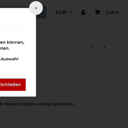
×
EUR
0,00 €
ismaterial
ssen können,
hten.
e Auswahl
Download
Schließen
ch Heuschnupfen werden gelindert.