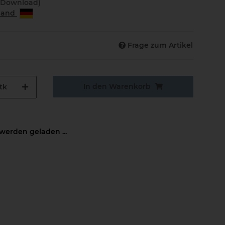
(Download)
rland
Frage zum Artikel
In den Warenkorb
tk
erden geladen ...