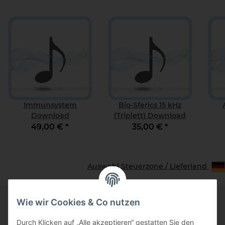
Immunsystem
Bio-Sferics 15 kHz
Download
(Triplett) Download
49,00 €
*
35,00 €
*
Auswahl Steuerzone / Lieferland
Wie wir Cookies & Co nutzen
Informationen
Durch Klicken auf „Alle akzeptieren“ gestatten Sie den