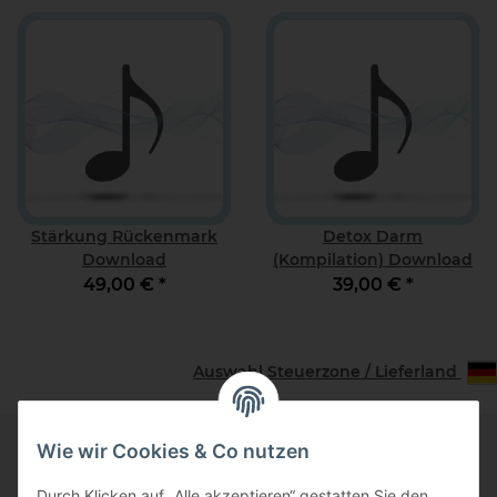
Stärkung Rückenmark
Detox Darm
Download
(Kompilation) Download
49,00 €
*
39,00 €
*
Auswahl Steuerzone / Lieferland
Wie wir Cookies & Co nutzen
Informationen
Durch Klicken auf „Alle akzeptieren“ gestatten Sie den