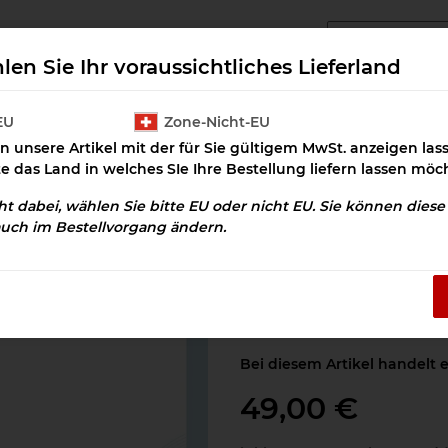
angcluster Downloads
Cluster Salz
Prax
len Sie Ihr voraussichtliches Lieferland
EU
Zone-Nicht-EU
n unsere Artikel mit der für Sie gültigem MwSt. anzeigen la
Spinalkanal Stenose Download
te das Land in welches SIe Ihre Bestellung liefern lassen möc
cht dabei, wählen Sie bitte EU oder nicht EU. Sie können dies
auch im Bestellvorgang ändern.
Spinalkanal Ste
Artikelnummer:
OSD-10046
Kategorie:
Krankheitsbilder
Bei diesem Artikel handelt 
49,00 €