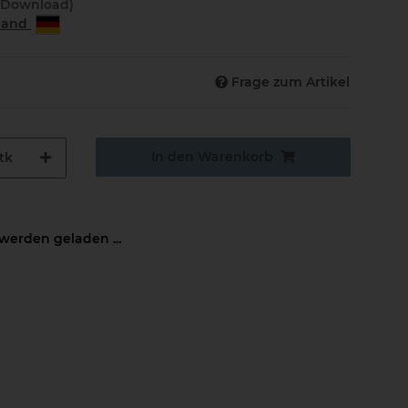
(Download)
rland
Frage zum Artikel
In den Warenkorb
tk
erden geladen ...