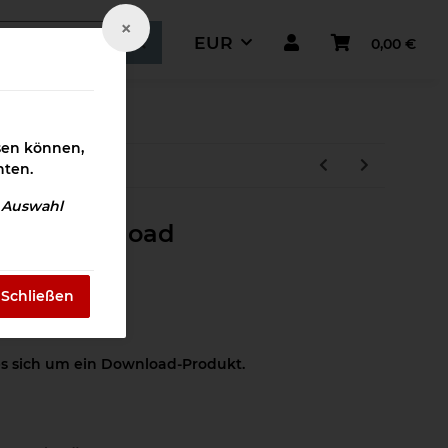
×
EUR
0,00 €
ismaterial
ssen können,
hten.
e Auswahl
nose Download
4
Schließen
es sich um ein Download-Produkt.