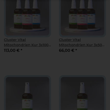
Cluster Vital
Cluster Vital
Mitochondrien Kur 3x100
Mitochondrien Kur 3x50
ml
ml
113,00 €
*
66,00 €
*