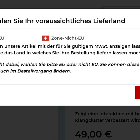
angcluster Downloads
Cluster Salz
Prax
len Sie Ihr voraussichtliches Lieferland
EU
Zone-Nicht-EU
n unsere Artikel mit der für Sie gültigem MwSt. anzeigen la
Epstein-Barr-Virus Download
te das Land in welches SIe Ihre Bestellung liefern lassen möc
cht dabei, wählen Sie bitte EU oder nicht EU. Sie können dies
auch im Bestellvorgang ändern.
Epstein-Barr-Vi
Artikelnummer:
OSD-100268
Kategorie:
Immunsystem
Zeigt eine Interaktion mit 
Klangcluster verbessert wird
49,00 €