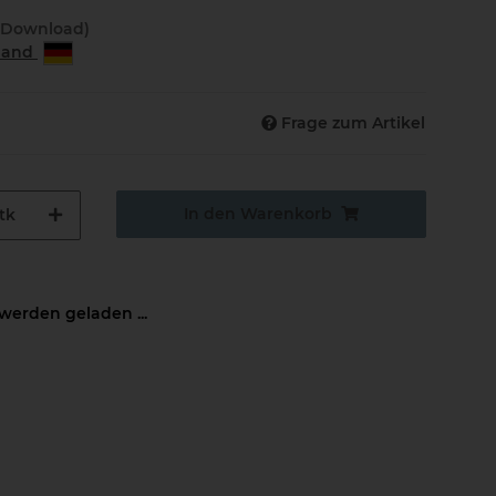
(Download)
rland
Frage zum Artikel
In den Warenkorb
tk
erden geladen ...