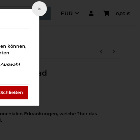
×
EUR
0,00 €
ismaterial
ssen können,
hten.
e Auswahl
rus Download
Schließen
bronchialen Erkrankungen, welche ?ber das
.