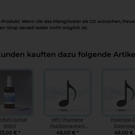
-Produkt. Wenn Sie das Klangcluster als CD wünschen, freuen
n Shop derzeit leider nicht möglich ist.
unden kauften dazu folgende Artike
lfühl Schlaf
HPV (Humane
Potential-
100ml
Papillomaviren)
Downloa
Download
23,00 €
*
49,00 €
*
49,00 €