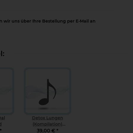
 wir uns über Ihre Bestellung per E-Mail an
l:
Dal
Detox Lungen
d
(Kompilation)
Download
*
39,00 €
*