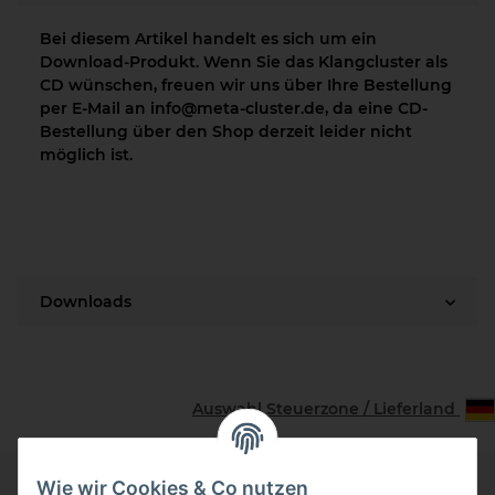
Bei diesem Artikel handelt es sich um ein
Download-Produkt. Wenn Sie das Klangcluster als
CD wünschen, freuen wir uns über Ihre Bestellung
per E-Mail an info@meta-cluster.de, da eine CD-
Bestellung über den Shop derzeit leider nicht
möglich ist.
Downloads
Auswahl Steuerzone / Lieferland
Wie wir Cookies & Co nutzen